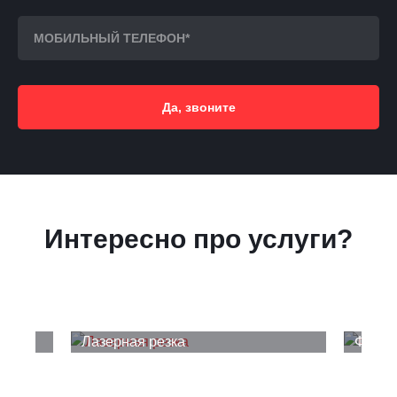
Да, звоните
Интересно про услуги?
Лазерная резка
Фрезе